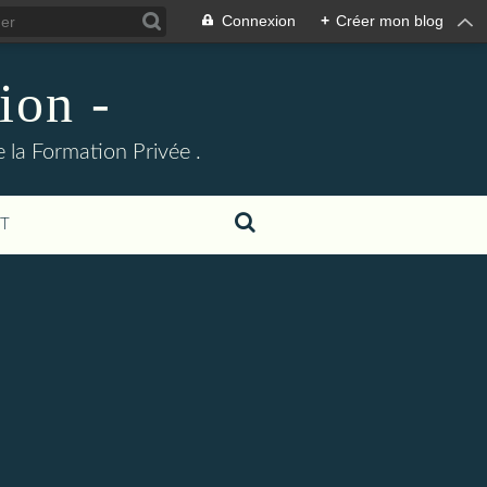
Connexion
+
Créer mon blog
ion -
 la Formation Privée .
T