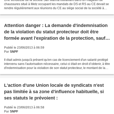
Une vendeuse de la société San Marina travaillant dans un magasin de
chaussures situé à Metz occupant les mandats de DS et RS au CE devait se
rendre régulièrement aux réunions du CE au siège social de la société à
Aubagne en e ffectuant les allers-retours...
Attention danger : La demande d'indemnisation
de la violation du statut protecteur doit être
formée avant l'expiration de la protection, sauf
cas fortuit :
Publié le 23/06/2013 à 06:59
Par
SNPF
Il était admis jusqu'à présent qu'en cas de licenciement d'un salarié protégé
intervenu sans l'autorisation nécessaire, celui-ci était en droit d’obtenir, à titre
d'indemnisation pour la violation de son statut protecteur, le montant de la
rémunération...
L'action d'une Union locale de syndicats n'est
pas limitée à sa zone d'influence habituelle, si
ses statuts le prévoient :
Publié le 23/06/2013 à 06:58
Par
SNPF