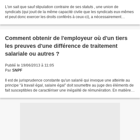
L'on sait que sauf stipulation contraire de ses statuts , une union de
syndicats (qui jouit de la même capacité civile que les syndicats eux-mêmes
et peut donc exercer les droits conférés à ceux-ci), a nécessairement
compétence dans le champ géographique...
Comment obtenir de l'employeur où d'un tiers
les preuves d'une différence de traitement
salariale ou autres ?
Publié le 19/06/2013 à 11:05
Par
SNPF
Il est de jurisprudence constante qu'un salarié qui invoque une atteinte au
principe “à travail égal, salaire égal” doit soumettre au juge des éléments de
fait susceptibles de caractériser une inégalité de rémunération. En matière
de discrimination salariale...