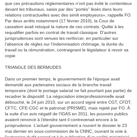
que ces précautions réglementaires n’ont pas évité le contentieux
devant les tribunaux, saisis par des “portés” lésés dans leurs
relations contractuelles avec des simili employeurs», rappelle FO.
Par deux arrêts notamment (17 février 2010), la Cour de
cassation avait retoqué la nature de ces contrats. Quitte à les
requalifier parfois en contrat de travail classique. D’autres
jurisprudences sont venues les renforcer, en particulier sur
l’absence de règles sur l’indemnisation chômage, la durée du
travail ou la rémunération, contraignant le législateur à revoir sa
copie.
TRIANGLE DES BERMUDES
Dans un premier temps, le gouvernement de l’époque avait
demandé aux partenaires sociaux de la branche travail
temporaire (dont le portage salarial ne fait pourtant pas partie) de
recadrer le dispositif. La négociation interprofessionnelle avait
débouché, le 24 juin 2010, sur un accord signé entre CGT, CFDT,
CFTC, CFE-CGC et le patronat (PRISME), mais rejeté par FO. À
la suite d’un avis négatif de l’IGAS en 2011, les pouvoirs publics
avaient renoncé à l’étendre tant il contrevenait encore à la
jurisprudence. L’actuel gouvernement a rouvert le dossier le 23
mai dernier en sous-commission de la CNNC, ouvrant la voie à