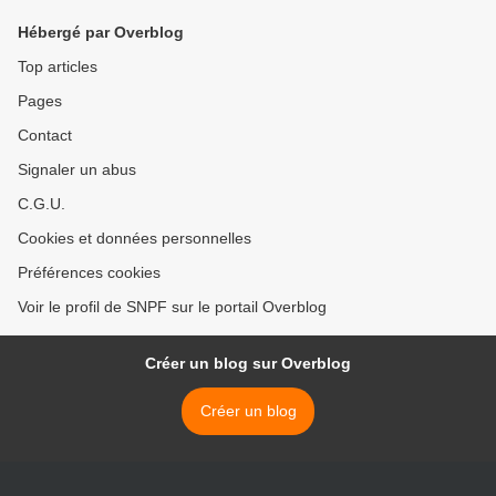
rémunéré comme temps de
Hébergé par Overblog
travail :
Top articles
Pages
Contact
Signaler un abus
C.G.U.
Cookies et données personnelles
Préférences cookies
Voir le profil de SNPF sur le portail Overblog
Créer un blog sur Overblog
Créer un blog