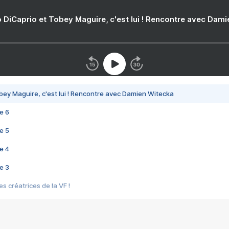
 DiCaprio et Tobey Maguire, c'est lui ! Rencontre avec Dam
bey Maguire, c'est lui ! Rencontre avec Damien Witecka
e 6
e 5
e 4
e 3
s créatrices de la VF !
e 2
e 1