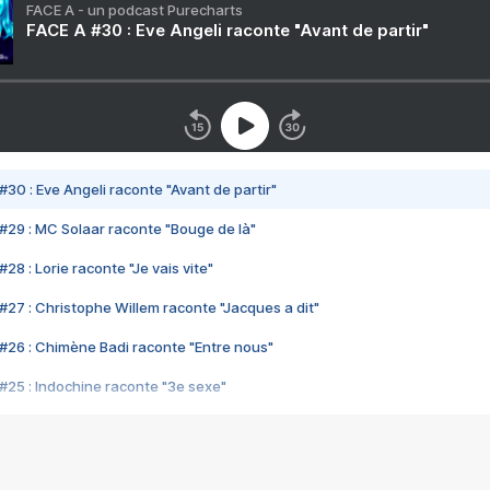
FACE A - un podcast Purecharts
FACE A #30 : Eve Angeli raconte "Avant de partir"
#30 : Eve Angeli raconte "Avant de partir"
#29 : MC Solaar raconte "Bouge de là"
28 : Lorie raconte "Je vais vite"
#27 : Christophe Willem raconte "Jacques a dit"
#26 : Chimène Badi raconte "Entre nous"
#25 : Indochine raconte "3e sexe"
#24 : Zaho raconte "C'est chelou"
#23 : Patrick Bruel raconte "Au café des délices"