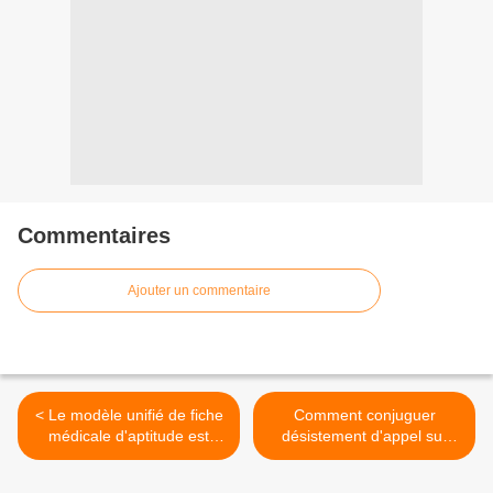
Commentaires
Ajouter un commentaire
< Le modèle unifié de fiche
Comment conjuguer
médicale d'aptitude est
désistement d'appel sur
arrivé
jugement de départage
partiel et unicité de