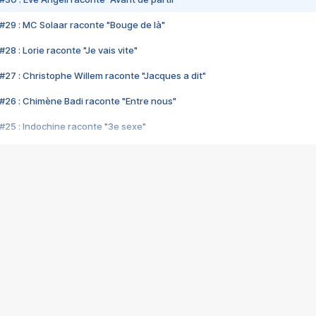
#29 : MC Solaar raconte "Bouge de là"
28 : Lorie raconte "Je vais vite"
#27 : Christophe Willem raconte "Jacques a dit"
#26 : Chimène Badi raconte "Entre nous"
#25 : Indochine raconte "3e sexe"
#24 : Zaho raconte "C'est chelou"
#23 : Patrick Bruel raconte "Au café des délices"
#22 : Kyo raconte "Le chemin"
#21 : Nolwenn Leroy raconte "Cassé"
#20 : Patrick Hernandez raconte "Born to be alive"
#19 : Lorie raconte "Près de moi"
#18 : Michael Jones raconte "A nos actes manqués" (avec Jean-Jacque