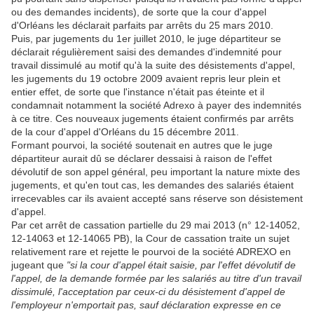
ou des demandes incidents), de sorte que la cour d'appel
d'Orléans les déclarait parfaits par arrêts du 25 mars 2010.
Puis, par jugements du 1er juillet 2010, le juge départiteur se
déclarait régulièrement saisi des demandes d'indemnité pour
travail dissimulé au motif qu'à la suite des désistements d'appel,
les jugements du 19 octobre 2009 avaient repris leur plein et
entier effet, de sorte que l'instance n'était pas éteinte et il
condamnait notamment la société Adrexo à payer des indemnités
à ce titre. Ces nouveaux jugements étaient confirmés par arrêts
de la cour d'appel d'Orléans du 15 décembre 2011.
Formant pourvoi, la société soutenait en autres que le juge
départiteur aurait dû se déclarer dessaisi à raison de l'effet
dévolutif de son appel général, peu important la nature mixte des
jugements, et qu'en tout cas, les demandes des salariés étaient
irrecevables car ils avaient accepté sans réserve son désistement
d'appel.
Par cet arrêt de cassation partielle du 29 mai 2013 (n° 12-14052,
12-14063 et 12-14065 PB), la Cour de cassation traite un sujet
relativement rare et rejette le pourvoi de la société ADREXO en
jugeant que
"si la cour d'appel était saisie, par l'effet dévolutif de
l'appel, de la demande formée par les salariés au titre d'un travail
dissimulé, l'acceptation par ceux-ci du désistement d'appel de
l'employeur n'emportait pas, sauf déclaration expresse en ce