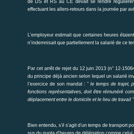
de DS et RS au CE devait se rendre régulière
e
ffectuant les allers-retours dans la journée par a
L’employeur estimait que certaines heures étaient 
n’indemnisait que partiellement la salarié de ce te
Par cet arrêt de rejet du 12 juin 2013 (n° 12-1506
du principe déjà ancien selon lequel un salarié i
l’exercice de son mandat :
" le temps de trajet, 
fonctions représentatives, doit être rémunéré com
déplacement entre le domicile et le lieu de travail "
Bien entendu, s'il s'agit d'un temps de transport p
sus du quota d'heures de délégation comme celui 