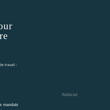
our
re
e travail :
Publicité
es mandats