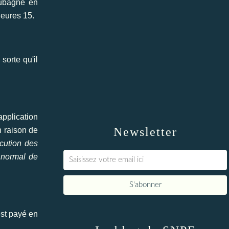
Aubagne en
heures 15.
sorte qu'il
application
Newsletter
n raison de
écution des
s normal de
est payé en