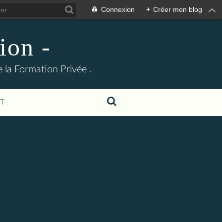
Connexion
+
Créer mon blog
ion -
 la Formation Privée .
T