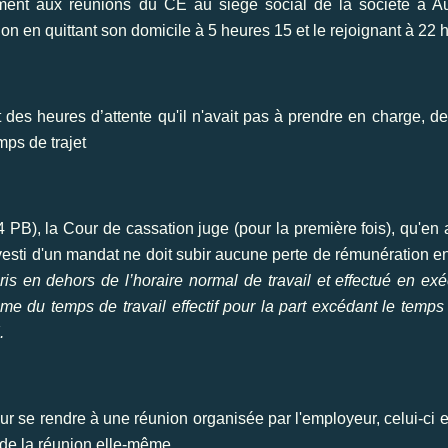
ment aux réunions du CE au siège social de la société à 
vion en quittant son domicile à 5 heures 15 et le rejoignant à 22 
des heures d’attente qu'il n'avait pas à prendre en charge, de 
mps de trajet
4 PB), la Cour de cassation juge (pour la première fois), qu'en 
nvesti d'un mandat ne doit subir aucune perte de rémunération e
pris en dehors de l’horaire normal de travail et effectué en ex
me du temps de travail effectif pour la part excédant le temp
.
our se rendre à une réunion organisée par l'employeur, celui-ci 
de la réunion elle-même.