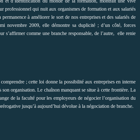
n et d’identification du monde de la formation, montrait une vive
ur professionnel qui nuit aux organismes de formation et aux salariés
en permanence à améliorer le sort de nos entreprises et des salariés de
mi novembre 2009, elle démontre sa duplicité ; d’un côté, forces
our s’affirmer comme une branche responsable, de l’autre, elle renie
 comprendre ; cette loi donne la possibilité aux entreprises en interne
 son organisation. Le chaînon manquant se situe à cette frontière. La
hange de la faculté pour les employeurs de négocier l’organisation du
 prérogative jusqu’à aujourd’hui dévolue à la négociation de branche.