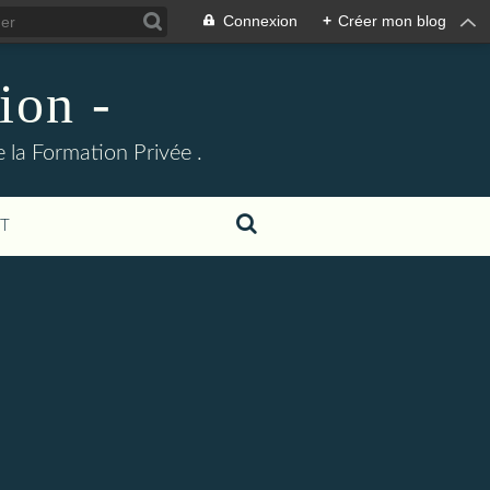
Connexion
+
Créer mon blog
ion -
 la Formation Privée .
T