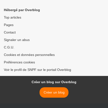
par son nouveau syndicat
constituent des garanties
de fond, même en ce qui
Hébergé par Overblog
concerne un délai de
notification du licenciement
Top articles
>
Pages
Contact
Signaler un abus
C.G.U.
Cookies et données personnelles
Préférences cookies
Voir le profil de SNPF sur le portail Overblog
Créer un blog sur Overblog
Créer un blog