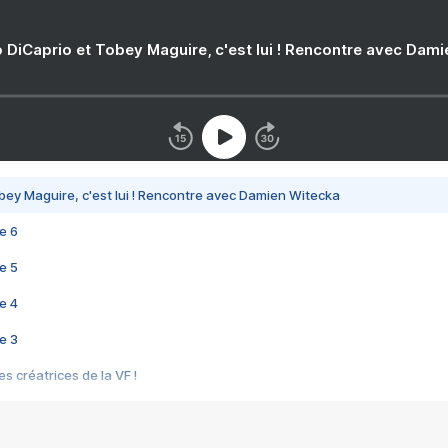
 DiCaprio et Tobey Maguire, c'est lui ! Rencontre avec Dam
bey Maguire, c'est lui ! Rencontre avec Damien Witecka
e 6
e 5
e 4
e 3
s créatrices de la VF !
e 2
e 1