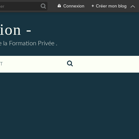
Connexion
+
Créer mon blog
ion -
 la Formation Privée .
T