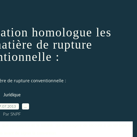
sation homologue les
atière de rupture
tionnelle :
ère de rupture conventionnelle :
Juridique
7.07.2013
…
Par SNPF
 que l'employeur et le salarié, qui envisagent de recourir à un tel type de
ns avant de signer la convention.