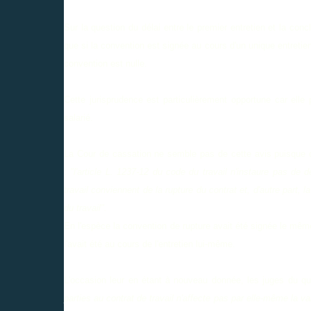
Sur la question du délai entre le premier entretien et la con
que si la convention est signée au cours d'un unique entretien,
convention est nulle.
Cette jurisprudence est particulièrement opportune car ell
salarié.
La Cour de cassation ne semble pas de cette avis puisque da
:
"l'article L. 1237-12 du code du travail n'instaure pas de d
travail conviennent de la rupture du contrat et, d'autre part, 
du travail".
En l'espèce la convention de rupture avait été signée le même j
l'avait été au cours de l'entretien lui-même.
L'occasion leur en étant à nouveau donnée, les juges du qua
parties au contrat de travail n'affecte pas par elle-même la va