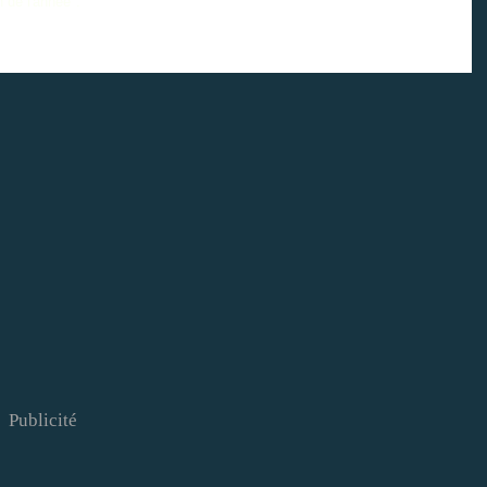
 de l'année".
Publicité