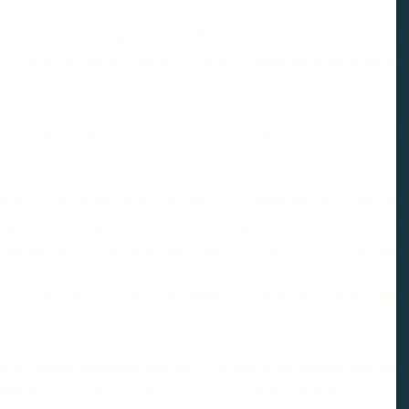
clusion de l'acte, des juges du fond (CPH et cours d'appel), ont déjà estimé
 il y a lieu de considérer qu'aucun entretien n'a réellement eu lieu et que la
e permet de protéger
a minima
les droits à l'information et à la défense du
ns cet arrêt de rejet du 03 juillet 2013 (n° 12-19268 PB), elle a jugé que
élai entre, d'une part, l'entretien au cours duquel les parties au contrat de
la signature de la convention de rupture prévue à l'article L. 1237-11 du code
our que l'unique entretien, mais il n'était pas invoqué par la salarié qu'elle
i de l'Horloge réaffirment aussi que :
"l'existence d'un différend entre les
lidité de la convention de rupture conclue en application de l'article L. 1237-