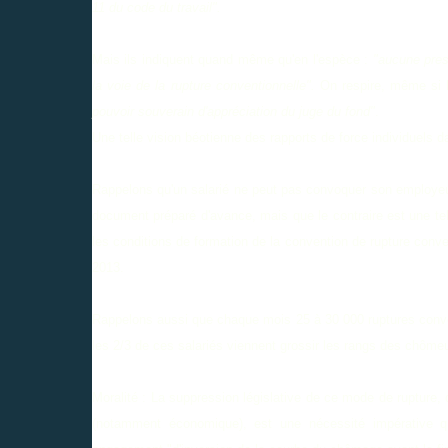
11 du code du travail".
Mais ils indiquent quand même qu'en l'espèce :
"aucune press
la voie de la rupture conventionnelle".
On respire, même si le
pouvoir souverain d'appréciation du juge du fond"
.
Une telle vision béotienne des rapports de force individuels da
Rappelons qu'un salarié ne peut pas convoquer son employeur à
document préparé d'avance, mais que le contraire est une telle
les conditions de formation de la convention de rupture conve
2013.
Rappelons aussi que chaque mois 25 à 30 000 ruptures conve
les 2/3 de ces salariés viennent grossir les rangs des chôme
Moralité : La suppression législative de ce mode de rupture, 
(notamment économique), est une nécessité impérative qu