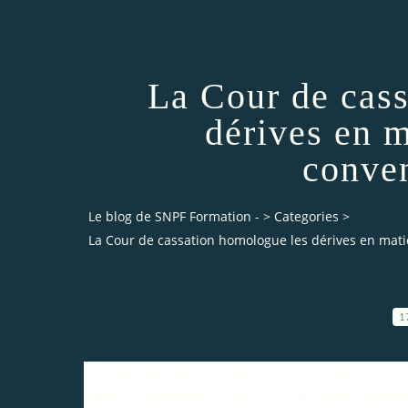
La Cour de cas
dérives en m
conven
Le blog de SNPF Formation -
>
Categories
>
La Cour de cassation homologue les dérives en mati
1
Les règles applicables à la rupture conventionnelle prévoient
rupture, se rencontrent au cours d'un ou de plusieurs entretie