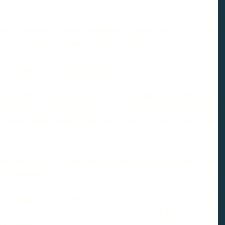
ion ou contrainte n'avait été exercée sur la salariée pour l'inciter à choisir
 salarié plaidait le contraire et que le contrôle de ce point est laissé
"au
ns l'entreprise laisse littéralement pantois.
 un entretien et encore moins lui tenir la main pour obtenir qu'il signe un
 réalité qu'elle devrait conduire la cour régulatrice à contrôler sévèrement
ntionnelle et non à libérer les abus comme dans cette décision du 03 juillet
ntionnelles de salariés non protégés et protégés sont homologuées et que
urs indemnisés.
qui n'a d'autres buts ou effets que de contourner les règles du licenciement
i pourrait d'ailleurs permettre à notre gouvernement de respecter son