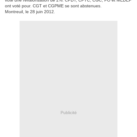
voté une revalorisation de 2%. CFDT, CFTC, CGC, FO et MEDEF
ont voté pour. CGT et CGPME se sont abstenues.
Montreuil, le 28 juin 2012.
Publicité