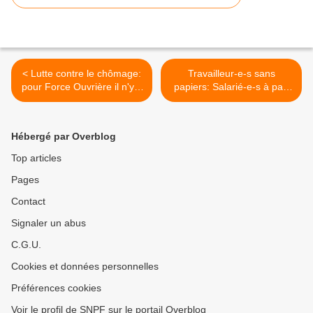
< Lutte contre le chômage:
Travailleur-e-s sans
pour Force Ouvrière il n'y a
papiers: Salarié-e-s à part
pas de fatalité!
entière >
Hébergé par Overblog
Top articles
Pages
Contact
Signaler un abus
C.G.U.
Cookies et données personnelles
Préférences cookies
Voir le profil de SNPF sur le portail Overblog