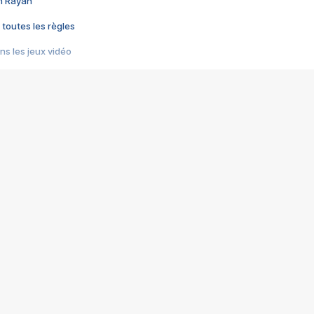
im Rayan
 toutes les règles
s les jeux vidéo
us choquant de Rockstar ? - Le scandale BULLY
e plus moche de Steam
du RÊVE tourne au CAUCHEMAR
pendant 8 heures
it… à tort
umiliés par un jeu vidéo
ire - Final Fantasy 8
ti un empire - Age of Empires
story DOFUS
tard, il crée l'un des pires jeux de tous les temps, MindsEye.