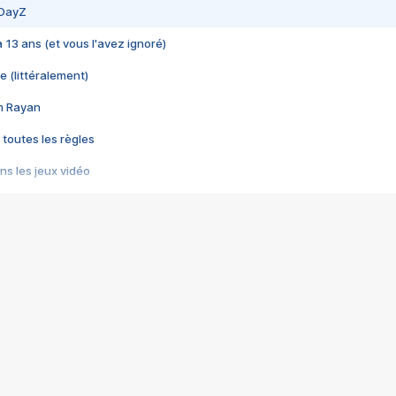
 DayZ
 a 13 ans (et vous l'avez ignoré)
e (littéralement)
im Rayan
 toutes les règles
s les jeux vidéo
us choquant de Rockstar ? - Le scandale BULLY
e plus moche de Steam
du RÊVE tourne au CAUCHEMAR
pendant 8 heures
it… à tort
umiliés par un jeu vidéo
ire - Final Fantasy 8