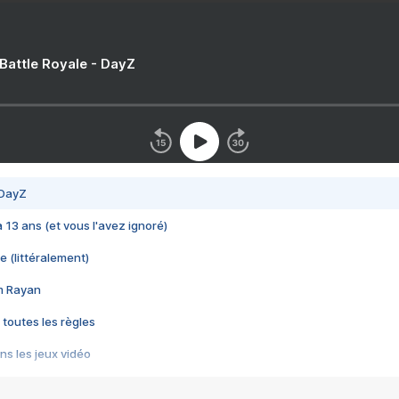
 Battle Royale - DayZ
 DayZ
 a 13 ans (et vous l'avez ignoré)
e (littéralement)
im Rayan
 toutes les règles
s les jeux vidéo
us choquant de Rockstar ? - Le scandale BULLY