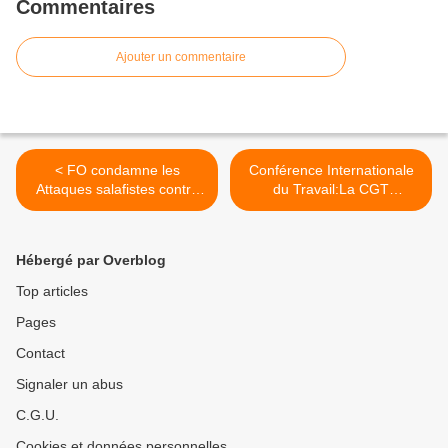
Commentaires
Ajouter un commentaire
< FO condamne les
Conférence Internationale
Attaques salafistes contre
du Travail:La CGT
les locaux syndicaux de
condamne l’attaque des
l'UGTT en Tunisie
employeurs contre l’OIT >
Hébergé par Overblog
Top articles
Pages
Contact
Signaler un abus
C.G.U.
Cookies et données personnelles