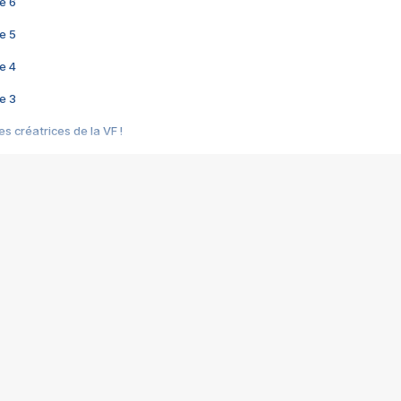
e 6
e 5
e 4
e 3
s créatrices de la VF !
e 2
e 1
e Mektoub My Love arrive enfin ! Rencontre avec Shaïn Boumedine et Sal
i : après Toni en famille
elle réalise le bouleversant Dites lui que je l'aime
ais ! Rencontre autour de Vie privée de Rebecca Zlotowski
 de Marguerite, Grave... Rencontre avec Ella Rumpf
 Les Rêveurs, un film intime sur la santé mentale