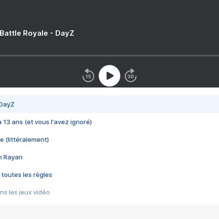
 Battle Royale - DayZ
 DayZ
 a 13 ans (et vous l'avez ignoré)
e (littéralement)
im Rayan
 toutes les règles
s les jeux vidéo
us choquant de Rockstar ? - Le scandale BULLY