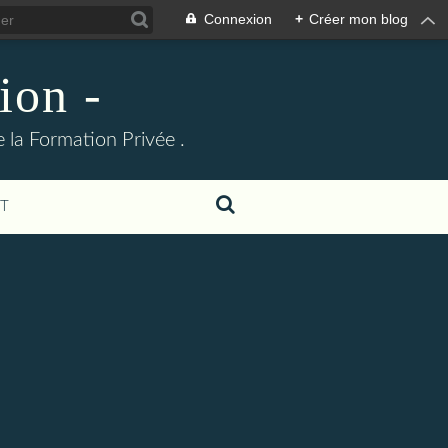
Connexion
+
Créer mon blog
ion -
 la Formation Privée .
T