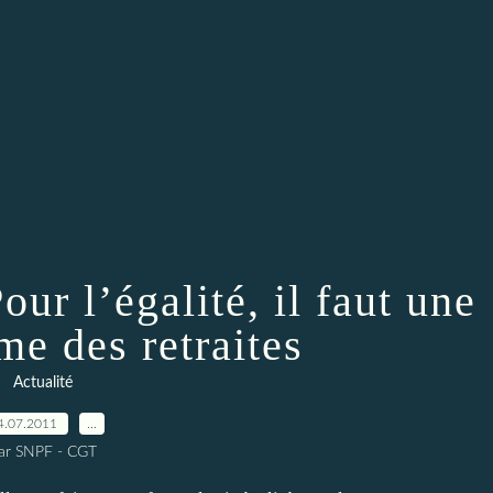
r l’égalité, il faut une
me des retraites
Actualité
4.07.2011
…
ar SNPF - CGT