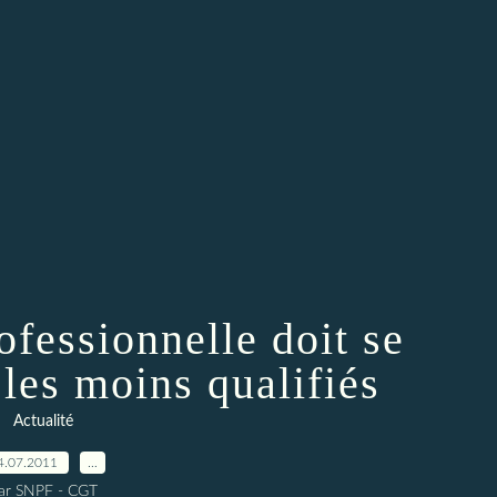
ofessionnelle doit se
 les moins qualifiés
Actualité
4.07.2011
…
ar SNPF - CGT