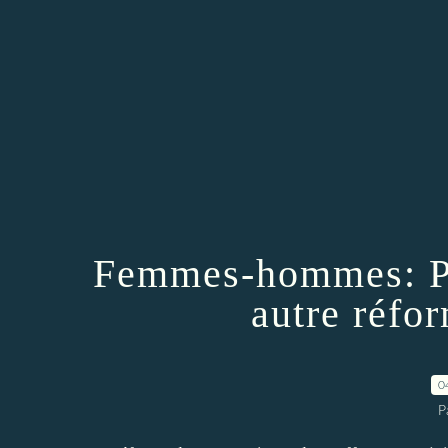
Femmes-hommes: Pou
autre réfor
0
P