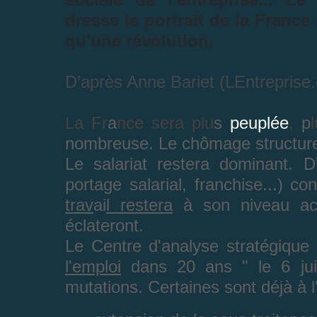
dresse le portrait de la France
qu'une révolution.
D’après Anne Bariet (LEntreprise
La Fr
a
nce sera plu
s
peuplée
,
p
nombreuse. Le chômage structurel 
Le salariat restera dominant. D'
portage salarial, franchise...) c
trav
ai
l restera
à son niveau actu
éclateront.
Le Centre d'analyse stratégique
l'emploi
dans 20 ans " le 6 juil
mutations. Certaines sont déjà à l