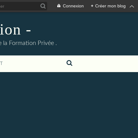
Connexion
+
Créer mon blog
ion -
 la Formation Privée .
T