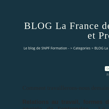
BLOG La France de 
et P
Le blog de SNPF Formation -
>
Categories
>
BLOG La F
0
P
Comment travaillerons-nous demain
Relations au travail, formes 
sociale de l'entreprise... L