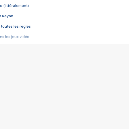
e (littéralement)
im Rayan
 toutes les règles
s les jeux vidéo
us choquant de Rockstar ? - Le scandale BULLY
e plus moche de Steam
du RÊVE tourne au CAUCHEMAR
pendant 8 heures
it… à tort
umiliés par un jeu vidéo
ire - Final Fantasy 8
ti un empire - Age of Empires