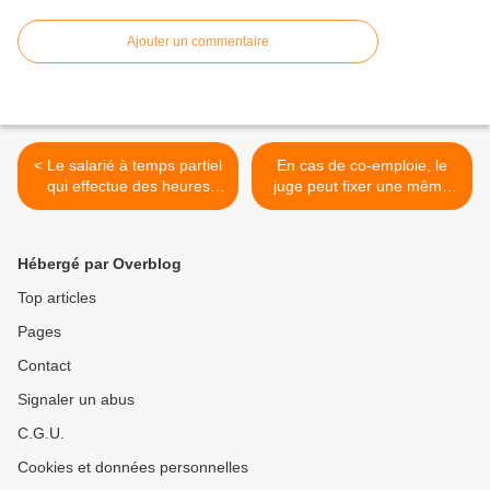
Ajouter un commentaire
< Le salarié à temps partiel
En cas de co-emploie, le
qui effectue des heures
juge peut fixer une même
complémentaires au delà
créance au passif de deux
des limites du contrat, n'a
sociétés en liquidation
pas à prouver qu'il se tient
judiciaire >
Hébergé par Overblog
en permanence à
disposition de l'employeur
Top articles
Pages
Contact
Signaler un abus
C.G.U.
Cookies et données personnelles