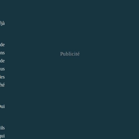
éjà
 de
ons
Publicité
 de
nus
les
été
Oui
ils
ui