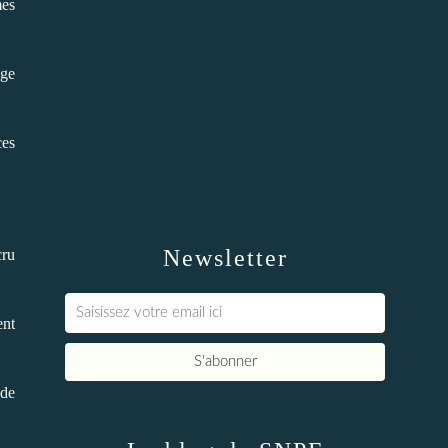
mes
âge
ces
Newsletter
cru
ent
 de