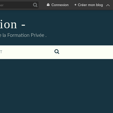
Connexion
+
Créer mon blog
ion -
 la Formation Privée .
T