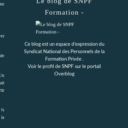
Le blog de SNPF
une
Formation -
ver
Ce blog est un espace d’expression du
Syndicat National des Personnels de la
ude
Formation Privée .
Voir le profil de
SNPF
sur le portail
Overblog
 Un
ait
tir
u ¾
 la