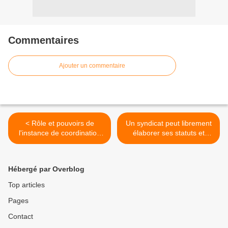
Commentaires
Ajouter un commentaire
< Rôle et pouvoirs de
Un syndicat peut librement
l'instance de coordination
élaborer ses statuts et
des CHSCT
définir ses programmes
d'action, c'est heureux : >
Hébergé par Overblog
Top articles
Pages
Contact