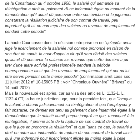
de la Constitution du 4 octobre 1958, le salarié qui demande sa
réintégration a droit au paiement d'une indemnité égale au montant de la
rémunération qu'il aurait dû percevoir entre son éviction et le jugement
constatant la résiliation judiciaire de son contrat de travail, peu
important qu'il ait ou non reçu des salaires ou revenus de remplacement
pendant cette période".
La haute Cour casse donc la décision entreprise en ce
"qu’après avoir
jugé le licenciement de la salariée nul comme prononcé en raison de
son état de santé, la cour d’appel a dit qu’il sera déduit des salaires
qu'aurait dû percevoir la salariée les revenus que cette dernière a pu
tirer d'une autre activité professionnelle pendant la période
correspondante ainsi que les revenus de remplacement qui ont pu lui
être servis pendant cette même période"
(confirmation arrêt cass soc
11 juillet 2012 n° 10-15905 PB : voir "Chronique Ouvrière" "Brèves" du
14 août 2012).
Mais la nouveauté est après, car au visa des articles L. 1132-1, L.
1132-4 CT, la haute juridiction juge, pour la première fois, que
"lorsque
le salarié a obtenu judiciairement sa réintégration et que l'employeur y
fait obstacle, ce dernier est tenu au paiement d'une indemnité égale à la
rémunération que le salarié aurait perçue jusqu'à ce que, renonçant à la
réintégration, il prenne acte de la rupture de son contrat de travail ou
que le juge en prononce la résiliation"
et que
"dans ce cas, le salarié a
droit en outre aux indemnités de rupture de son contrat de travail ainsi
qu'à une indemnité pour licenciement illicite au moins égale à celle