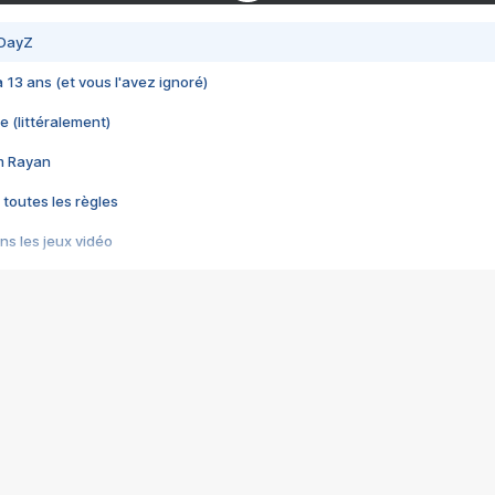
 DayZ
 a 13 ans (et vous l'avez ignoré)
e (littéralement)
im Rayan
 toutes les règles
s les jeux vidéo
us choquant de Rockstar ? - Le scandale BULLY
e plus moche de Steam
du RÊVE tourne au CAUCHEMAR
pendant 8 heures
it… à tort
umiliés par un jeu vidéo