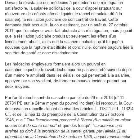
Devant la résistance des médecins à procéder à une réintégration
satisfactoire, la salariée sollicitait de la cour d’appel (statuant sur
réouverture des débats afin de liquider le rappel de salaire dû à la
salariée), la résiliation judiciaire de son contrat de travail. Cette
demande était accueillit, la cour estimant, par un arrêt du 27 octobre
2011, que l'employeur avait fait obstacle à la réintégration, mais jugeait
que la résiliation judiciaire produisait seulement les effets d'un
licenciement abusif, alors que la salariée souhaitait qu'il fut jugé à
nouveau que la rupture était illicite et donc nulle, comme toujours liée à
son état de santé et donc discriminatoire.
Les médecins employeurs formaient alors un pourvoi en
cassation lequel se trouvait déchu pour ne pas avoir été suivi du dépôt
d'un mémoire ampliatif dans les délais, ce qui permettait à la salariée,
appuyée par son syndicat, de former un pourvoi incident portant sur
deux moyens.
Par l'arrêt retentissant de cassation partielle du 29 mai 2013 (n° 11-
28734 PB sur le 2ème moyen du pourvoi incident) ici reproduit, la Cour
de cassation rappelle d'abord au visa des articles L. 1132-1 et L. 1132-4
CT, et de l’alinéa 11 du préambule de la Constitution du 27 octobre
1946, que
" Tout licenciement prononcé à l'égard d'un salarié en raison
de son état de santé est nul"
et que dès lorsqu'il
"caractérise une
atteinte au droit à la protection de la santé, garanti par l'alinéa 11 du
préambule de la Constitution du 27 octobre 1946, auquel renvoie celui