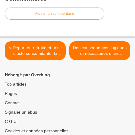
Ajouter un commentaire
< Départ en retraite et prise
Des conséquences logiques
d'acte concomitante, la
et nécessaires d'une
Cour de cassation juge que
réintégration insatisfactoire
c'est possible :
: >
Hébergé par Overblog
Top articles
Pages
Contact
Signaler un abus
C.G.U.
Cookies et données personnelles