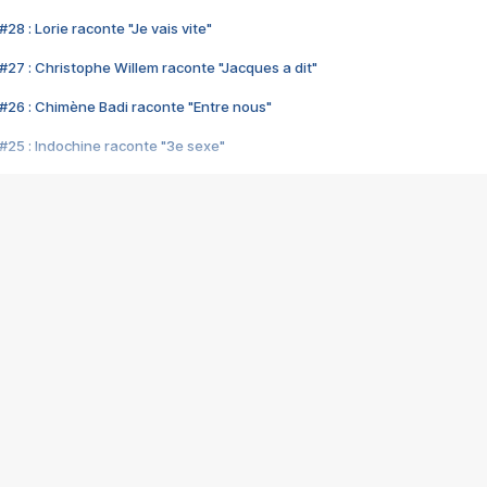
28 : Lorie raconte "Je vais vite"
#27 : Christophe Willem raconte "Jacques a dit"
#26 : Chimène Badi raconte "Entre nous"
#25 : Indochine raconte "3e sexe"
#24 : Zaho raconte "C'est chelou"
#23 : Patrick Bruel raconte "Au café des délices"
#22 : Kyo raconte "Le chemin"
#21 : Nolwenn Leroy raconte "Cassé"
#20 : Patrick Hernandez raconte "Born to be alive"
#19 : Lorie raconte "Près de moi"
#18 : Michael Jones raconte "A nos actes manqués" (avec Jean-Jacque
#17 : Khaled raconte "Aïcha"