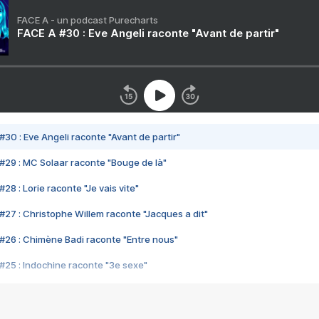
FACE A - un podcast Purecharts
FACE A #30 : Eve Angeli raconte "Avant de partir"
#30 : Eve Angeli raconte "Avant de partir"
#29 : MC Solaar raconte "Bouge de là"
28 : Lorie raconte "Je vais vite"
#27 : Christophe Willem raconte "Jacques a dit"
#26 : Chimène Badi raconte "Entre nous"
#25 : Indochine raconte "3e sexe"
#24 : Zaho raconte "C'est chelou"
#23 : Patrick Bruel raconte "Au café des délices"