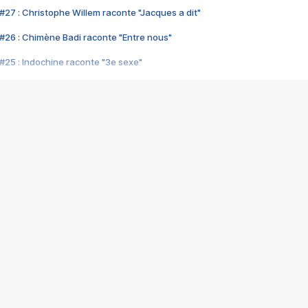
#27 : Christophe Willem raconte "Jacques a dit"
#26 : Chimène Badi raconte "Entre nous"
#25 : Indochine raconte "3e sexe"
#24 : Zaho raconte "C'est chelou"
#23 : Patrick Bruel raconte "Au café des délices"
#22 : Kyo raconte "Le chemin"
#21 : Nolwenn Leroy raconte "Cassé"
#20 : Patrick Hernandez raconte "Born to be alive"
#19 : Lorie raconte "Près de moi"
#18 : Michael Jones raconte "A nos actes manqués" (avec Jean-Jacque
#17 : Khaled raconte "Aïcha"
#16 : Corneille raconte "Parce qu'on vient de loin"