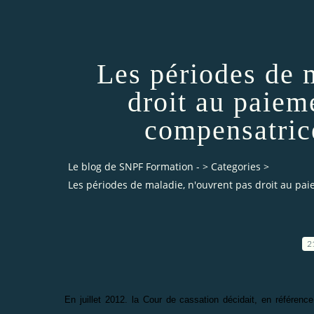
Les périodes de 
droit au paiem
compensatric
Le blog de SNPF Formation -
>
Categories
>
Les périodes de maladie, n'ouvrent pas droit au p
2
En juillet 2012. la Cour de cassation décidait, en référenc