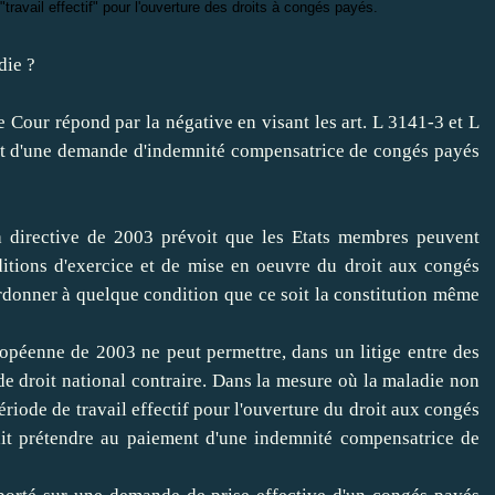
"travail effectif" pour l'ouverture des droits à congés payés.
die ?
te Cour répond par la négative en visant les art. L 3141-3 et L
ent d'une demande d'indemnité compensatrice de congés payés
la directive de 2003 prévoit que les Etats membres peuvent
ditions d'exercice et de mise en oeuvre du droit aux congés
rdonner à quelque condition que ce soit la constitution même
ropéenne de 2003 ne peut permettre, dans un litige entre des
n de droit national contraire. Dans la mesure où la maladie non
iode de travail effectif pour l'ouverture du droit aux congés
vait prétendre au paiement d'une indemnité compensatrice de