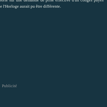
 porté sur une demande de prise effective d'un congés payés
e l'Horloge aurait pu être différente.
Publicité