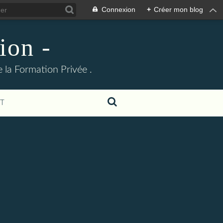
Connexion
+
Créer mon blog
ion -
 la Formation Privée .
T