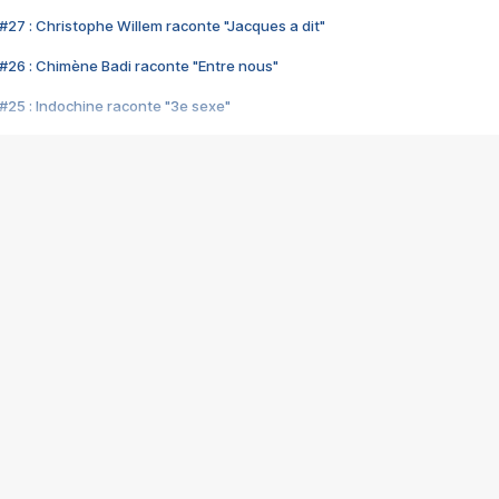
#27 : Christophe Willem raconte "Jacques a dit"
#26 : Chimène Badi raconte "Entre nous"
#25 : Indochine raconte "3e sexe"
#24 : Zaho raconte "C'est chelou"
#23 : Patrick Bruel raconte "Au café des délices"
#22 : Kyo raconte "Le chemin"
#21 : Nolwenn Leroy raconte "Cassé"
#20 : Patrick Hernandez raconte "Born to be alive"
#19 : Lorie raconte "Près de moi"
#18 : Michael Jones raconte "A nos actes manqués" (avec Jean-Jacque
#17 : Khaled raconte "Aïcha"
#16 : Corneille raconte "Parce qu'on vient de loin"