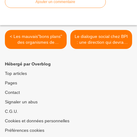
Ajouter un commentaire
< Les mauvais"bons plans"
Le dialogue social chez BPI
des organismes de
: une direction qui devrait
formation
se faire conseiller pas ses
propres consultants ! >
Hébergé par Overblog
Top articles
Pages
Contact
Signaler un abus
C.G.U.
Cookies et données personnelles
Préférences cookies