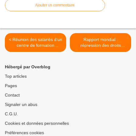
Ajouter un commentaire
< Réunion des salariés d’un
Rapport mondial :
centre de formation
répression des droits
linguistique de la Seine St
syndicaux et des libertés
Denis Bourse du Travail,
économiques dans le
début 2011
monde entier >
Hébergé par Overblog
Top articles
Pages
Contact
Signaler un abus
C.G.U.
Cookies et données personnelles
Préférences cookies