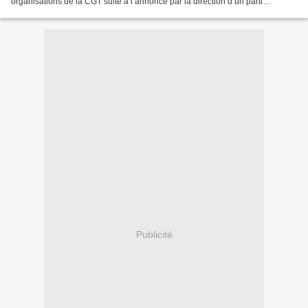
organisations de la CGT suite à l’annonce par la direction d’un parti
politique, le Front national, de son intention de porter...
Publicité