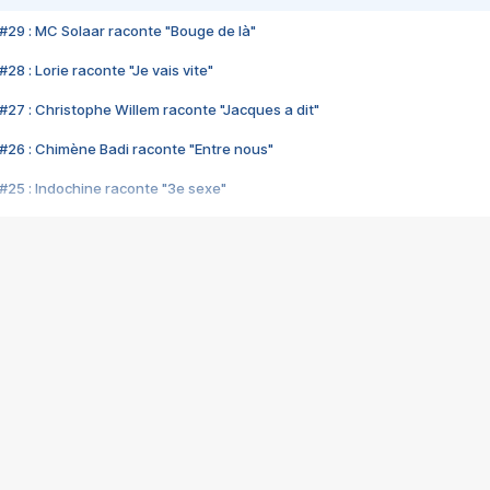
#29 : MC Solaar raconte "Bouge de là"
28 : Lorie raconte "Je vais vite"
#27 : Christophe Willem raconte "Jacques a dit"
#26 : Chimène Badi raconte "Entre nous"
#25 : Indochine raconte "3e sexe"
#24 : Zaho raconte "C'est chelou"
#23 : Patrick Bruel raconte "Au café des délices"
#22 : Kyo raconte "Le chemin"
#21 : Nolwenn Leroy raconte "Cassé"
#20 : Patrick Hernandez raconte "Born to be alive"
#19 : Lorie raconte "Près de moi"
#18 : Michael Jones raconte "A nos actes manqués" (avec Jean-Jacque