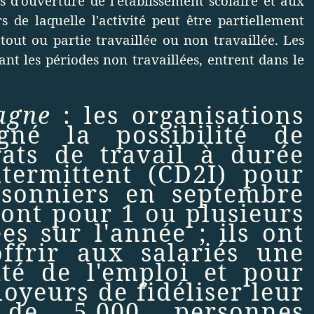
s d’ouverture de l'établissement scolaire et aux
s de laquelle l'activité peut être partiellement
out ou partie travaillée ou non travaillée. Les
nt les périodes non travaillées, entrent dans le
pagne
:
les organisations
gné la possibilité de
ats de travail à durée
termittent (CD2I) pour
aisonniers en septembre
sont pour 1 ou plusieurs
es sur l'année ; ils ont
ffrir aux salariés une
ité de l'emploi et pour
oyeurs de fidéliser leur
 de 5.000 personnes