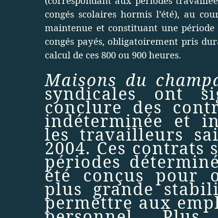
(correspondant aux périodes travaillée
congés scolaires hormis l’été), au cour
maintenue et constituant une période t
congés payés, obligatoirement pris dura
calcul de ces 800 ou 900 heures.
Maisons du cham
syndicales ont si
conclure des contr
indéterminée et in
les travailleurs s
2004. Ces contrats 
périodes déterminé
été conçus pour o
plus grande stabil
permettre aux empl
personnel. Plus