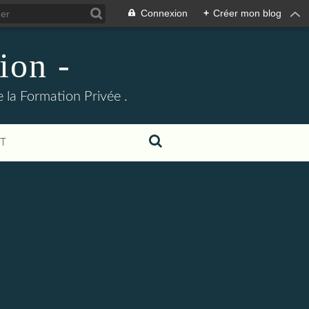
Connexion
+
Créer mon blog
ion -
 la Formation Privée .
T