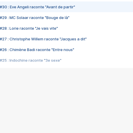
#30 : Eve Angeli raconte "Avant de partir"
#29 : MC Solaar raconte "Bouge de là"
28 : Lorie raconte "Je vais vite"
#27 : Christophe Willem raconte "Jacques a dit"
#26 : Chimène Badi raconte "Entre nous"
#25 : Indochine raconte "3e sexe"
#24 : Zaho raconte "C'est chelou"
#23 : Patrick Bruel raconte "Au café des délices"
#22 : Kyo raconte "Le chemin"
#21 : Nolwenn Leroy raconte "Cassé"
#20 : Patrick Hernandez raconte "Born to be alive"
#19 : Lorie raconte "Près de moi"