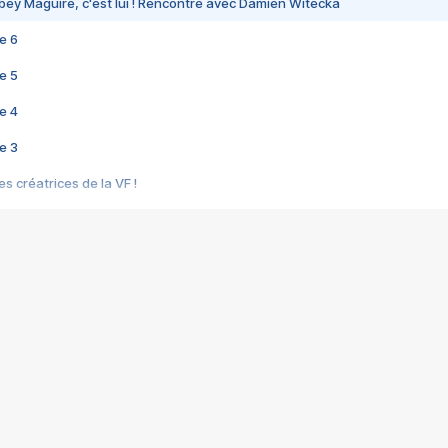
bey Maguire, c'est lui ! Rencontre avec Damien Witecka
e 6
e 5
e 4
e 3
s créatrices de la VF !
e 2
e 1
e Mektoub My Love arrive enfin ! Rencontre avec Shaïn Boumedine et Sal
i : après Toni en famille
elle réalise le bouleversant Dites lui que je l'aime
ais ! Rencontre autour de Vie privée de Rebecca Zlotowski
 de Marguerite, Grave... Rencontre avec Ella Rumpf