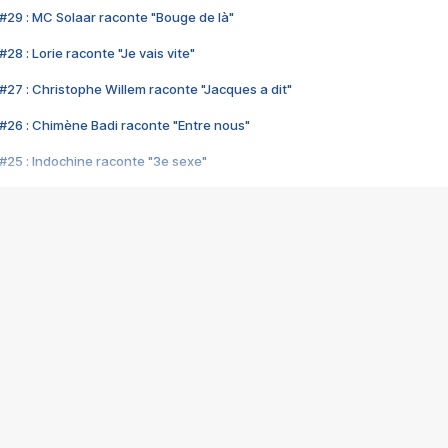
#29 : MC Solaar raconte "Bouge de là"
28 : Lorie raconte "Je vais vite"
#27 : Christophe Willem raconte "Jacques a dit"
#26 : Chimène Badi raconte "Entre nous"
#25 : Indochine raconte "3e sexe"
#24 : Zaho raconte "C'est chelou"
#23 : Patrick Bruel raconte "Au café des délices"
#22 : Kyo raconte "Le chemin"
#21 : Nolwenn Leroy raconte "Cassé"
#20 : Patrick Hernandez raconte "Born to be alive"
#19 : Lorie raconte "Près de moi"
#18 : Michael Jones raconte "A nos actes manqués" (avec Jean-Jacque