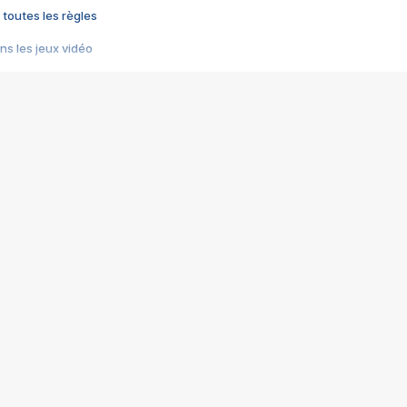
 toutes les règles
s les jeux vidéo
us choquant de Rockstar ? - Le scandale BULLY
e plus moche de Steam
du RÊVE tourne au CAUCHEMAR
pendant 8 heures
it… à tort
umiliés par un jeu vidéo
ire - Final Fantasy 8
ti un empire - Age of Empires
story DOFUS
tard, il crée l'un des pires jeux de tous les temps, MindsEye.