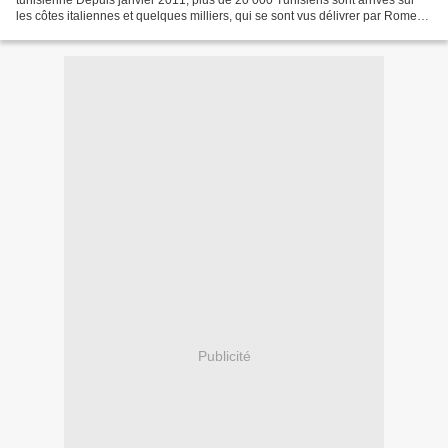
tunisienne Depuis janvier 2011, plus de 20 000 Tunisiens sont arrivés sur
les côtes italiennes et quelques milliers, qui se sont vus délivrer par Rome
une autorisation provisoire de...
Publicité