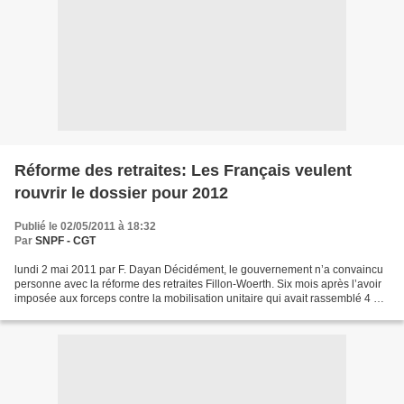
Réforme des retraites: Les Français veulent
rouvrir le dossier pour 2012
Publié le 02/05/2011 à 18:32
Par
SNPF - CGT
lundi 2 mai 2011 par F. Dayan Décidément, le gouvernement n’a convaincu
personne avec la réforme des retraites Fillon-Woerth. Six mois après l’avoir
imposée aux forceps contre la mobilisation unitaire qui avait rassemblé 4 à 5
millions de personnes dans...