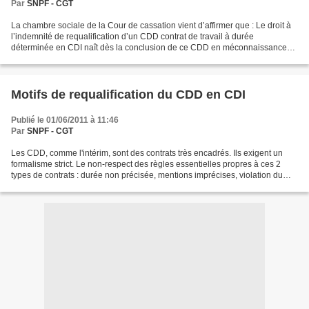
Par
SNPF - CGT
La chambre sociale de la Cour de cassation vient d’affirmer que : Le droit à
l’indemnité de requalification d’un CDD contrat de travail à durée
déterminée en CDI naît dès la conclusion de ce CDD en méconnaissance
des exigences légales, peu importe qu’un...
Motifs de requalification du CDD en CDI
Publié le 01/06/2011 à 11:46
Par
SNPF - CGT
Les CDD, comme l'intérim, sont des contrats très encadrés. Ils exigent un
formalisme strict. Le non-respect des règles essentielles propres à ces 2
types de contrats : durée non précisée, mentions imprécises, violation du
principe de recours aux contrats...