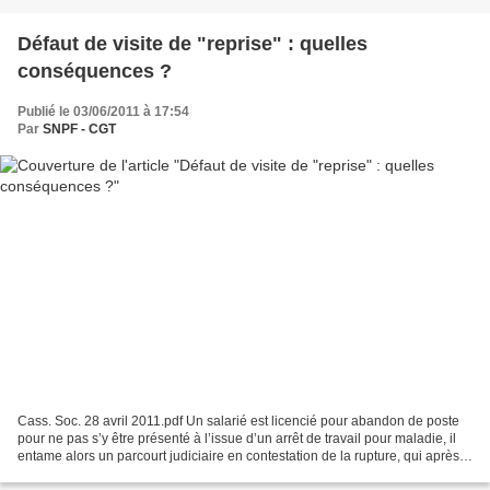
Défaut de visite de "reprise" : quelles
conséquences ?
Publié le 03/06/2011 à 17:54
Par
SNPF - CGT
Cass. Soc. 28 avril 2011.pdf Un salarié est licencié pour abandon de poste
pour ne pas s’y être présenté à l’issue d’un arrêt de travail pour maladie, il
entame alors un parcourt judiciaire en contestation de la rupture, qui après
la Cour d’appel de NANCY...