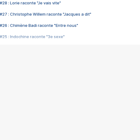
28 : Lorie raconte "Je vais vite"
#27 : Christophe Willem raconte "Jacques a dit"
#26 : Chimène Badi raconte "Entre nous"
#25 : Indochine raconte "3e sexe"
#24 : Zaho raconte "C'est chelou"
#23 : Patrick Bruel raconte "Au café des délices"
#22 : Kyo raconte "Le chemin"
#21 : Nolwenn Leroy raconte "Cassé"
#20 : Patrick Hernandez raconte "Born to be alive"
#19 : Lorie raconte "Près de moi"
#18 : Michael Jones raconte "A nos actes manqués" (avec Jean-Jacque
#17 : Khaled raconte "Aïcha"
#16 : Corneille raconte "Parce qu'on vient de loin"