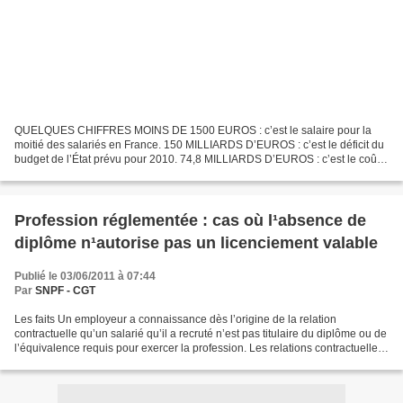
QUELQUES CHIFFRES MOINS DE 1500 EUROS : c’est le salaire pour la
moitié des salariés en France. 150 MILLIARDS D’EUROS : c’est le déficit du
budget de l’État prévu pour 2010. 74,8 MILLIARDS D’EUROS : c’est le coût
estimé des 468 niches fiscales pour l’année...
Profession réglementée : cas où l¹absence de
diplôme n¹autorise pas un licenciement valable
Publié le 03/06/2011 à 07:44
Par
SNPF - CGT
Les faits Un employeur a connaissance dès l’origine de la relation
contractuelle qu’un salarié qu’il a recruté n’est pas titulaire du diplôme ou de
l’équivalence requis pour exercer la profession. Les relations contractuelles
durent depuis une longue...