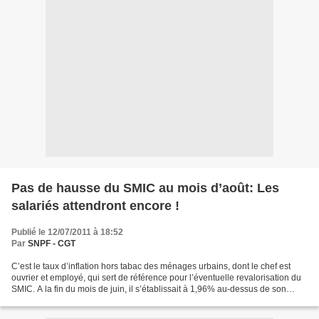
Pas de hausse du SMIC au mois d’août: Les
salariés attendront encore !
Publié le 12/07/2011 à 18:52
Par
SNPF - CGT
C’est le taux d’inflation hors tabac des ménages urbains, dont le chef est
ouvrier et employé, qui sert de référence pour l’éventuelle revalorisation du
SMIC. A la fin du mois de juin, il s’établissait à 1,96% au-dessus de son
niveau de novembre dernier....