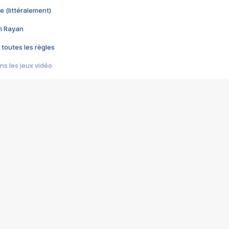
e (littéralement)
im Rayan
 toutes les règles
s les jeux vidéo
us choquant de Rockstar ? - Le scandale BULLY
e plus moche de Steam
du RÊVE tourne au CAUCHEMAR
pendant 8 heures
it… à tort
umiliés par un jeu vidéo
ire - Final Fantasy 8
ti un empire - Age of Empires